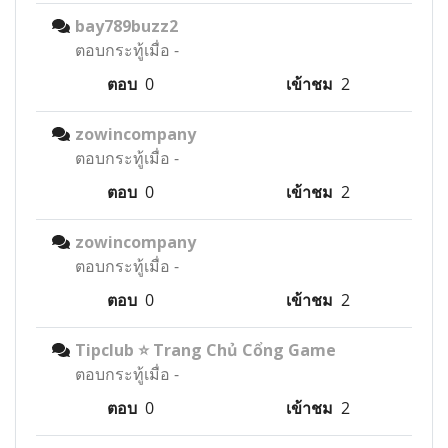
bay789buzz2
ตอบกระทู้เมื่อ
-
ตอบ
0
เข้าชม
2
zowincompany
ตอบกระทู้เมื่อ
-
ตอบ
0
เข้าชม
2
zowincompany
ตอบกระทู้เมื่อ
-
ตอบ
0
เข้าชม
2
Tipclub ⭐ Trang Chủ Cổng Game
ตอบกระทู้เมื่อ
-
ตอบ
0
เข้าชม
2