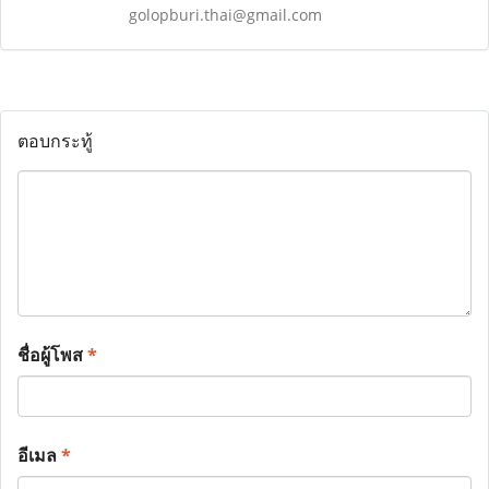
golopburi.thai@gmail.com
ตอบกระทู้
ชื่อผู้โพส
*
อีเมล
*