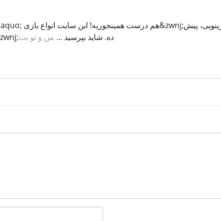
به کاربرانش ارائه می&zwnj;ده. شاید بپرسید ...
من و تو بت