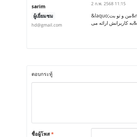
2 ก.พ. 2568 11:15
sarim
&laquo;من و تو بت&raquo; هم درست همینجوریه! این سایت انواع بازی&zwnj;های کازینویی، پیش&zwnj;بینی ورزشی و حتی مسابقات آنلاین رو
ผู้เยี่ยมชม
hd@gmail.com
ตอบกระทู้
ชื่อผู้โพส
*