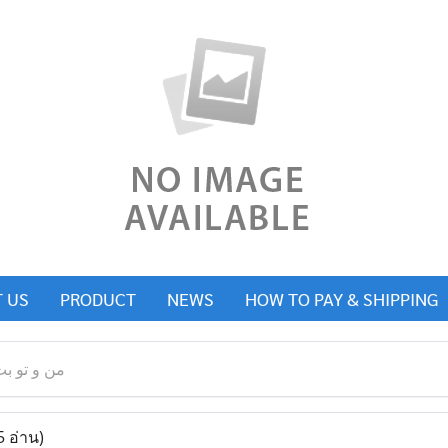
 US
PRODUCT
NEWS
HOW TO PAY & SHIPPING
من و تو ب
(32965 อ่าน)