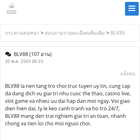
กระดานสนทนา
>
สอบถามรายละเอียดเพิ่มเติม
>
BLV88
BLV88
(107 อ่าน)
20 พ.ค. 2569 00:23
แจ้งลบ
BLV88 la nen tang tro choi truc tuyen uy tin, cung cap
da dang dich vu giai tri nhu cuoc the thao, casino live,
slot game va nhieu uu dai hap dan moi ngay. Voi giao
dien hien dai, ty le keo canh tranh va ho tro 24/7,
BLV88 mang den trai nghiem giai tri an toan, nhanh
chong va tien loi cho moi nguoi choi.