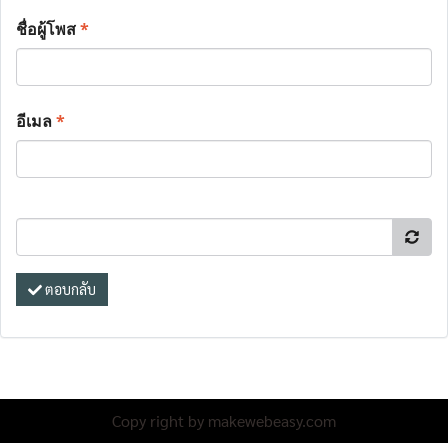
ชื่อผู้โพส
*
อีเมล
*
ตอบกลับ
Copy right by makewebeasy.com