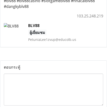
#blv88 #blv88casino #slotgameblv88 #nhacaiblv88
#dangkyblv88
103.25.248.219
BLV88
ผู้เยี่ยมชม
PetuniaLee1zvup@educolb.us
ตอบกระทู้