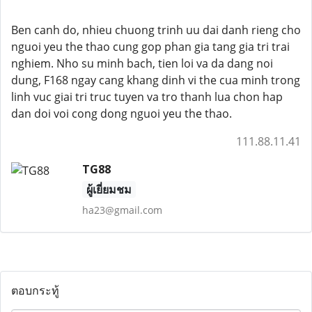
Ben canh do, nhieu chuong trinh uu dai danh rieng cho
nguoi yeu the thao cung gop phan gia tang gia tri trai
nghiem. Nho su minh bach, tien loi va da dang noi
dung, F168 ngay cang khang dinh vi the cua minh trong
linh vuc giai tri truc tuyen va tro thanh lua chon hap
dan doi voi cong dong nguoi yeu the thao.
111.88.11.41
TG88
ผู้เยี่ยมชม
ha23@gmail.com
ตอบกระทู้