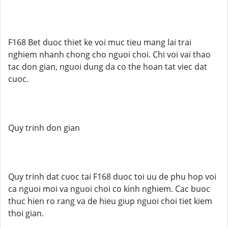
F168 Bet duoc thiet ke voi muc tieu mang lai trai
nghiem nhanh chong cho nguoi choi. Chi voi vai thao
tac don gian, nguoi dung da co the hoan tat viec dat
cuoc.
Quy trinh don gian
Quy trinh dat cuoc tai F168 duoc toi uu de phu hop voi
ca nguoi moi va nguoi choi co kinh nghiem. Cac buoc
thuc hien ro rang va de hieu giup nguoi choi tiet kiem
thoi gian.