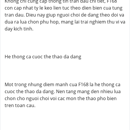
Khong chi cung cap thong tin tran dau chi tiet, F168
con cap nhat ty le keo lien tuc theo dien bien cua tung
tran dau. Dieu nay giup nguoi choi de dang theo doi va
dua ra lua chon phu hop, mang lai trai nghiem thu vi va
day kich tinh.
He thong ca cuoc the thao da dang
Mot trong nhung diem manh cua F168 la he thong ca
cuoc the thao da dang. Nen tang mang den nhieu lua
chon cho nguoi choi voi cac mon the thao pho bien
tren toan cau.