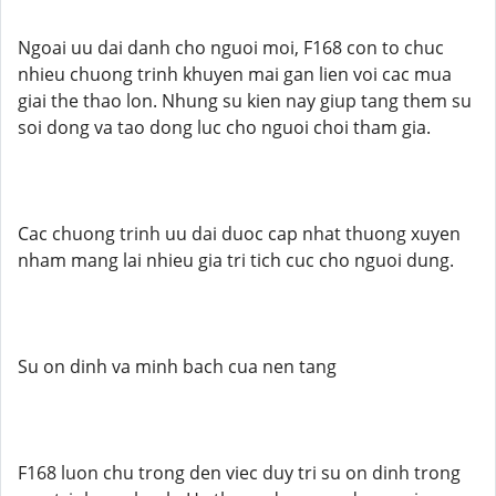
Ngoai uu dai danh cho nguoi moi, F168 con to chuc
nhieu chuong trinh khuyen mai gan lien voi cac mua
giai the thao lon. Nhung su kien nay giup tang them su
soi dong va tao dong luc cho nguoi choi tham gia.
Cac chuong trinh uu dai duoc cap nhat thuong xuyen
nham mang lai nhieu gia tri tich cuc cho nguoi dung.
Su on dinh va minh bach cua nen tang
F168 luon chu trong den viec duy tri su on dinh trong