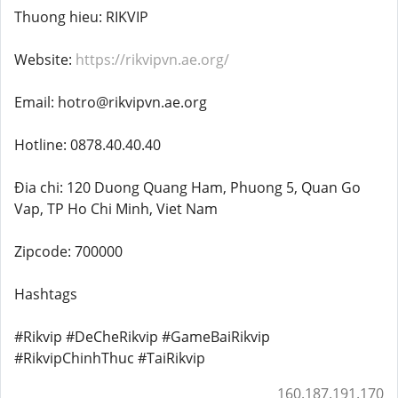
Thuong hieu: RIKVIP
Website:
https://rikvipvn.ae.org/
Email: hotro@rikvipvn.ae.org
Hotline: 0878.40.40.40
Đia chi: 120 Duong Quang Ham, Phuong 5, Quan Go
Vap, TP Ho Chi Minh, Viet Nam
Zipcode: 700000
Hashtags
#Rikvip #DeCheRikvip #GameBaiRikvip
#RikvipChinhThuc #TaiRikvip
160.187.191.170