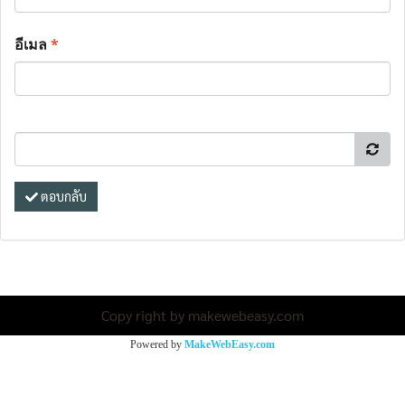
อีเมล
*
ตอบกลับ
Copy right by makewebeasy.com
Powered by
MakeWebEasy.com