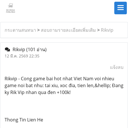
กระดานสนทนา
>
สอบถามรายละเอียดเพิ่มเติม
>
Rikvip
Rikvip
(101 อ่าน)
12 มี.ค. 2569 22:35
แจ้งลบ
Rikvip - Cong game bai hot nhat Viet Nam voi nhieu
game noi bat nhu: tai xiu, xoc đia, tien len,&hellip; Đang
ky Rik Vip nhan qua đen +100k!
Thong Tin Lien He