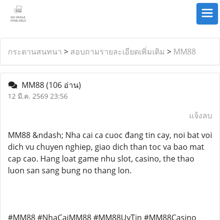
กระดานสนทนา
>
สอบถามรายละเอียดเพิ่มเติม
>
MM88
MM88
(106 อ่าน)
12 มี.ค. 2569 23:56
แจ้งลบ
MM88 &ndash; Nha cai ca cuoc đang tin cay, noi bat voi
dich vu chuyen nghiep, giao dich than toc va bao mat
cap cao. Hang loat game nhu slot, casino, the thao
luon san sang bung no thang lon.
#MM88 #NhaCaiMM88 #MM88UyTin #MM88Casino