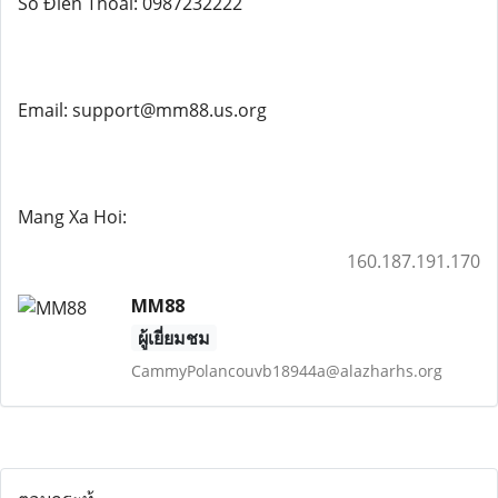
So Đien Thoai: 0987232222
Email: support@mm88.us.org
Mang Xa Hoi:
160.187.191.170
MM88
ผู้เยี่ยมชม
CammyPolancouvb18944a@alazharhs.org