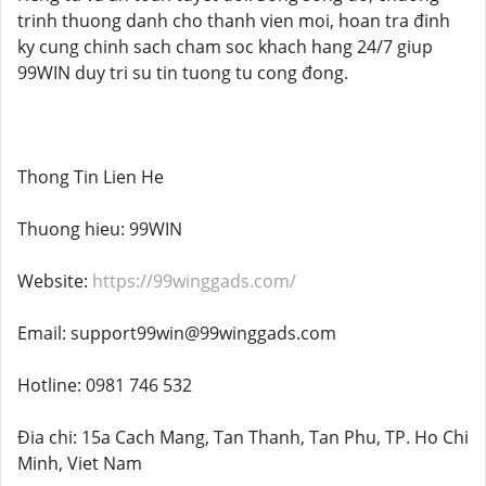
trinh thuong danh cho thanh vien moi, hoan tra đinh
ky cung chinh sach cham soc khach hang 24/7 giup
99WIN duy tri su tin tuong tu cong đong.
Thong Tin Lien He
Thuong hieu: 99WIN
Website:
https://99winggads.com/
Email: support99win@99winggads.com
Hotline: 0981 746 532
Đia chi: 15a Cach Mang, Tan Thanh, Tan Phu, TP. Ho Chi
Minh, Viet Nam