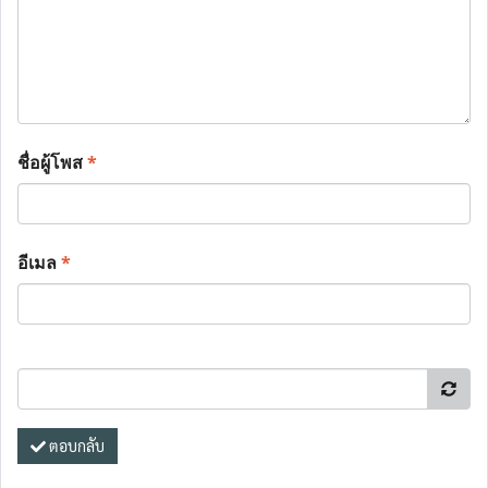
ชื่อผู้โพส
*
อีเมล
*
ตอบกลับ