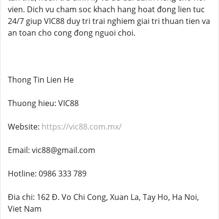
vien. Dich vu cham soc khach hang hoat đong lien tuc
24/7 giup VIC88 duy tri trai nghiem giai tri thuan tien va
an toan cho cong đong nguoi choi.
Thong Tin Lien He
Thuong hieu: VIC88
Website:
https://vic88.com.mx/
Email: vic88@gmail.com
Hotline: 0986 333 789
Đia chi: 162 Đ. Vo Chi Cong, Xuan La, Tay Ho, Ha Noi,
Viet Nam