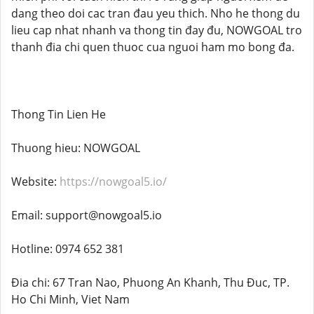
dang theo doi cac tran đau yeu thich. Nho he thong du
lieu cap nhat nhanh va thong tin đay đu, NOWGOAL tro
thanh đia chi quen thuoc cua nguoi ham mo bong đa.
Thong Tin Lien He
Thuong hieu: NOWGOAL
Website:
https://nowgoal5.io/
Email: support@nowgoal5.io
Hotline: 0974 652 381
Đia chi: 67 Tran Nao, Phuong An Khanh, Thu Đuc, TP.
Ho Chi Minh, Viet Nam