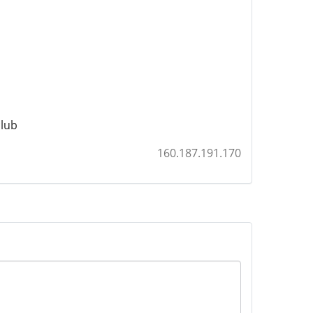
lub
160.187.191.170