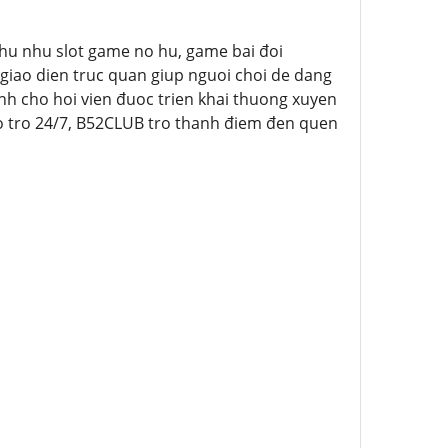
phu nhu slot game no hu, game bai đoi
 giao dien truc quan giup nguoi choi de dang
nh cho hoi vien đuoc trien khai thuong xuyen
ho tro 24/7, B52CLUB tro thanh điem đen quen