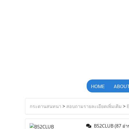
HOME
ABOUT
กระดานสนทนา
>
สอบถามรายละเอียดเพิ่มเติม
>
B52CLUB
(87 อ่า