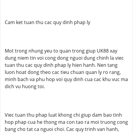
Cam ket tuan thu cac quy dinh phap ly
Mot trong nhung yeu to quan trong giup UK88 xay
dung niem tin voi cong dong nguoi dung chinh la viec
tuan thu cac quy dinh phap ly hien hanh. Nen tang
luon hoat dong theo cac tieu chuan quan ly ro rang,
minh bach va phu hop voi quy dinh cua cac khu vuc ma
dich vu huong toi.
Viec tuan thu phap luat khong chi giup dam bao tinh
hop phap cua he thong ma con tao ra moi truong cong
bang cho tat ca nguoi choi. Cac quy trinh van hanh,