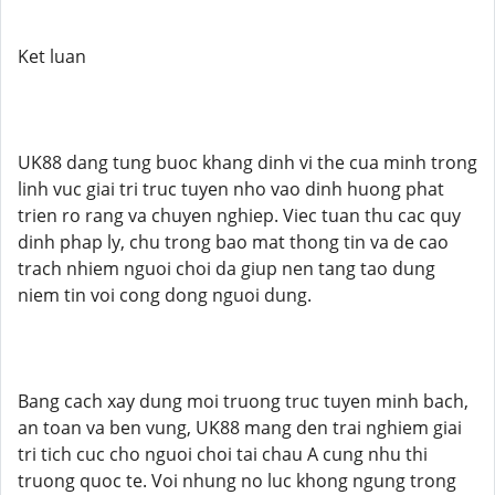
Ket luan
UK88 dang tung buoc khang dinh vi the cua minh trong
linh vuc giai tri truc tuyen nho vao dinh huong phat
trien ro rang va chuyen nghiep. Viec tuan thu cac quy
dinh phap ly, chu trong bao mat thong tin va de cao
trach nhiem nguoi choi da giup nen tang tao dung
niem tin voi cong dong nguoi dung.
Bang cach xay dung moi truong truc tuyen minh bach,
an toan va ben vung, UK88 mang den trai nghiem giai
tri tich cuc cho nguoi choi tai chau A cung nhu thi
truong quoc te. Voi nhung no luc khong ngung trong