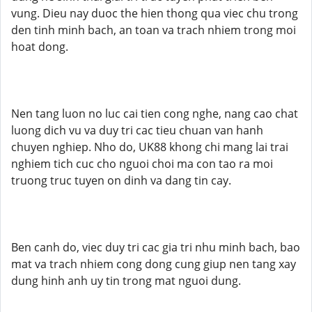
vung. Dieu nay duoc the hien thong qua viec chu trong
den tinh minh bach, an toan va trach nhiem trong moi
hoat dong.
Nen tang luon no luc cai tien cong nghe, nang cao chat
luong dich vu va duy tri cac tieu chuan van hanh
chuyen nghiep. Nho do, UK88 khong chi mang lai trai
nghiem tich cuc cho nguoi choi ma con tao ra moi
truong truc tuyen on dinh va dang tin cay.
Ben canh do, viec duy tri cac gia tri nhu minh bach, bao
mat va trach nhiem cong dong cung giup nen tang xay
dung hinh anh uy tin trong mat nguoi dung.