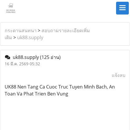
กระดานสนทนา
>
สอบถามรายละเอียดเพิ่ม
เติม
>
uk88.supply
uk88.supply
(125 อ่าน)
16 มี.ค. 2569 05:32
แจ้งลบ
UK88 Nen Tang Ca Cuoc Truc Tuyen Minh Bach, An
Toan Va Phat Trien Ben Vung