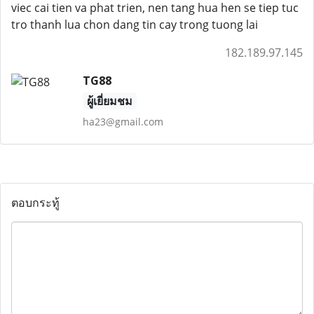
viec cai tien va phat trien, nen tang hua hen se tiep tuc
tro thanh lua chon dang tin cay trong tuong lai
182.189.97.145
TG88
ผู้เยี่ยมชม
ha23@gmail.com
ตอบกระทู้