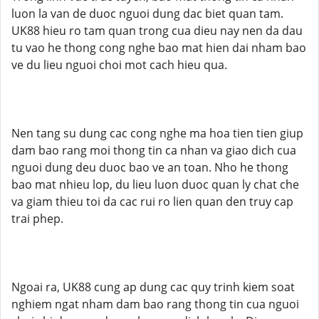
luon la van de duoc nguoi dung dac biet quan tam.
UK88 hieu ro tam quan trong cua dieu nay nen da dau
tu vao he thong cong nghe bao mat hien dai nham bao
ve du lieu nguoi choi mot cach hieu qua.
Nen tang su dung cac cong nghe ma hoa tien tien giup
dam bao rang moi thong tin ca nhan va giao dich cua
nguoi dung deu duoc bao ve an toan. Nho he thong
bao mat nhieu lop, du lieu luon duoc quan ly chat che
va giam thieu toi da cac rui ro lien quan den truy cap
trai phep.
Ngoai ra, UK88 cung ap dung cac quy trinh kiem soat
nghiem ngat nham dam bao rang thong tin cua nguoi