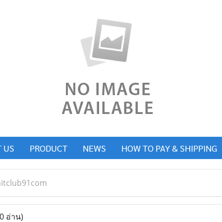
 US
PRODUCT
NEWS
HOW TO PAY & SHIPPING
hitclub91com
0 อ่าน)