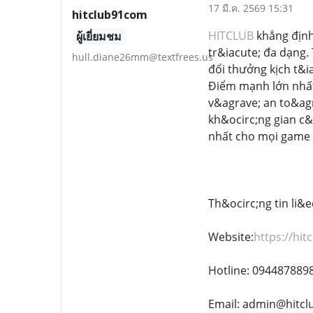
17 มี.ค. 2569 15:31
hitclub91com
HITCLUB
khẳng định
ผู้เยี่ยมชม
tr&iacute; đa dạng.
hull.diane26mm@textfrees.us
đổi thưởng kịch t&i
Điểm mạnh lớn nhất
v&agrave; an to&agr
kh&ocirc;ng gian c&
nhất cho mọi game 
Th&ocirc;ng tin li&e
Website:
https://hit
Hotline: 094487889
Email: admin@hitc