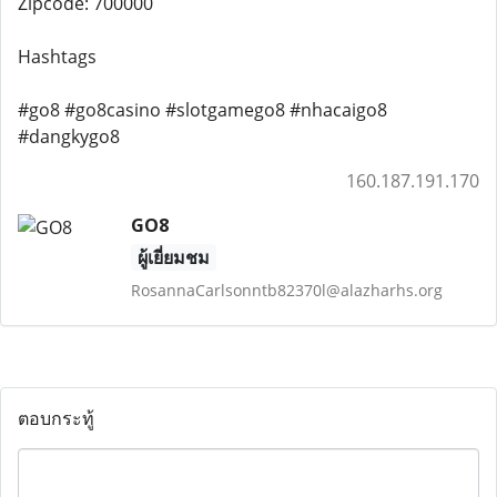
Zipcode: 700000
Hashtags
#go8 #go8casino #slotgamego8 #nhacaigo8
#dangkygo8
160.187.191.170
GO8
ผู้เยี่ยมชม
RosannaCarlsonntb82370l@alazharhs.org
ตอบกระทู้