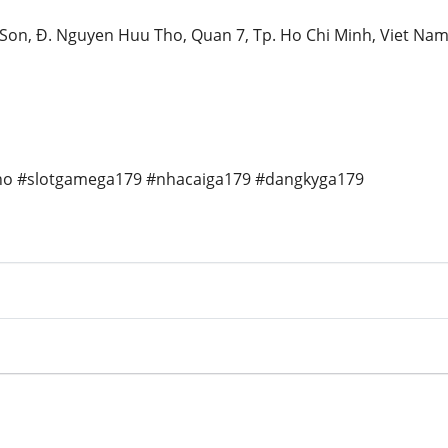
 Son, Đ. Nguyen Huu Tho, Quan 7, Tp. Ho Chi Minh, Viet Na
no #slotgamega179 #nhacaiga179 #dangkyga179