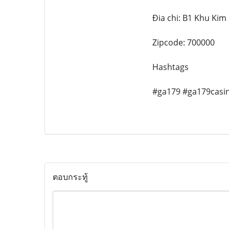
Đia chi: B1 Khu Kim
Zipcode: 700000
Hashtags
#ga179 #ga179casi
ตอบกระทู้