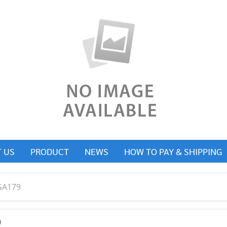
 US
PRODUCT
NEWS
HOW TO PAY & SHIPPING
GA179
)