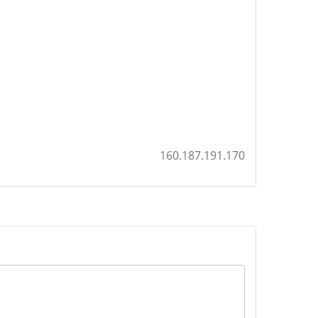
m
160.187.191.170