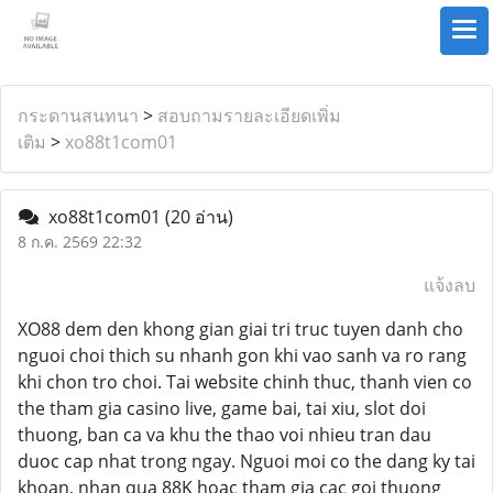
กระดานสนทนา
>
สอบถามรายละเอียดเพิ่ม
เติม
>
xo88t1com01
xo88t1com01
(20 อ่าน)
8 ก.ค. 2569 22:32
แจ้งลบ
XO88 dem den khong gian giai tri truc tuyen danh cho
nguoi choi thich su nhanh gon khi vao sanh va ro rang
khi chon tro choi. Tai website chinh thuc, thanh vien co
the tham gia casino live, game bai, tai xiu, slot doi
thuong, ban ca va khu the thao voi nhieu tran dau
duoc cap nhat trong ngay. Nguoi moi co the dang ky tai
khoan, nhan qua 88K hoac tham gia cac goi thuong