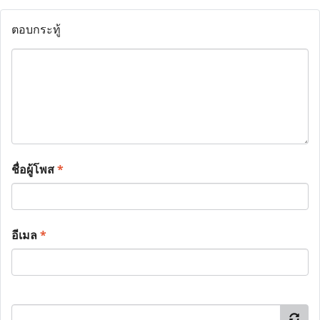
ตอบกระทู้
ชื่อผู้โพส
*
อีเมล
*