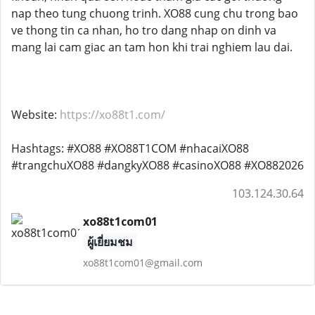
nap theo tung chuong trinh. XO88 cung chu trong bao
ve thong tin ca nhan, ho tro dang nhap on dinh va
mang lai cam giac an tam hon khi trai nghiem lau dai.
Website:
https://xo88t1.com/
Hashtags: #XO88 #XO88T1COM #nhacaiXO88
#trangchuXO88 #dangkyXO88 #casinoXO88 #XO882026
103.124.30.64
xo88t1com01
ผู้เยี่ยมชม
xo88t1com01@gmail.com