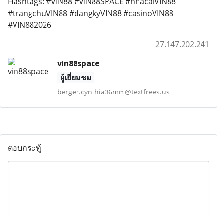
Hashtags: #VIN88 #VIN88SPACE #nhacaiVIN88
#trangchuVIN88 #dangkyVIN88 #casinoVIN88
#VIN882026
27.147.202.241
vin88space
ผู้เยี่ยมชม
berger.cynthia36mm@textfrees.us
ตอบกระทู้