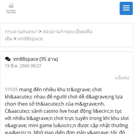
กระดานสนทนา
>
สอบถามรายละเอียดเพิ่ม
เติม
>
vin88space
vin88space
(95 อ่าน)
19 มี.ค. 2569 08:27
แจ้งลบ
VIN88
mang đến nhiều khu tr&ograve; chơi
kh&aacute;c nhau để người chơi dễ d&agrave;ng lựa
chọn theo sở th&iacute;ch của m&igrave;nh.
C&aacute;c sảnh casino live hoạt động li&ecirc;n tục
với nhiều b&agrave;n chơi trực tuyến trong khi khu slot
v&agrave; mini game lu&ocirc;n được cập nhật thường
xuy&ecirc;n. Nhờ giao diện đơn giản v&agrave; tốc độ