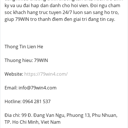
ky va uu đai hap dan danh cho hoi vien. Đoi ngu cham
soc khach hang truc tuyen 24/7 luon san sang ho tro,
giup 79WIN tro thanh điem đen giai tri đang tin cay.
Thong Tin Lien He
Thuong hieu: 79WIN
Website:
https://79win4.com/
Email: info@79win4.com
Hotline: 0964 281 537
Đia chi: 99 Đ. Đang Van Ngu, Phuong 13, Phu Nhuan,
TP. Ho Chi Minh, Viet Nam