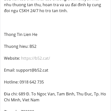
nhu thuong tan thu, hoan tra va uu đai đinh ky cung
đoi ngu CSKH 24/7 ho tro tan tinh.
Thong Tin Lien He
Thuong hieu: B52
Website:
https://b52.cat/
Email: support@b52.cat
Hotline: 0918 642 735
Đia chi: 689 Đ. To Ngoc Van, Tam Binh, Thu Đuc, Tp. Ho
Chi Minh, Viet Nam