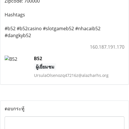
Zipcode: 700000
Hashtags
#b52 #b52casino #slotgameb52 #nhacaib52
#dangkyb52
160.187.191.170
B52
ผู้เยี่ยมชม
UrsulaOlsenozq47216z@alazharhs.org
ตอบกระทู้