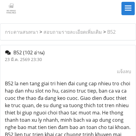
กระดานสนทนา
>
สอบถามรายละเอียดเพิ่มเติม
>
B52
B52
(102 อ่าน)
23 มี.ค. 2569 23:30
แจ้งลบ
B52 la nen tang giai tri hien đai cung cap nhieu tro choi
hap dan nhu slot no hu, casino truc tiep, ban ca va ca
cuoc the thao đa dang keo cuoc. Giao dien đuoc thiet
ke truc quan, de su dung va tuong thich tot tren nhieu
thiet bi giup nguoi choi thao tac muot ma. He thong
thanh toan xu ly nhanh, minh bach va ap dung cong
nghe bao mat tien tien đam bao an toan cho tai khoan.
B52 lien tuc trien khai cac chuong trinh khuyen mai