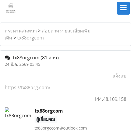
กระดานสนทนา
>
สอบถามรายละเอียดเพิ่ม
เติม
>
tx88orgcom
tx88orgcom
(81 อ่าน)
24 มี.ค. 2569 03:45
แจ้งลบ
https://tx88org.com/
144.48.109.158
tx88orgcom
ผู้เยี่ยมชม
tx88orgccom@outlook.com