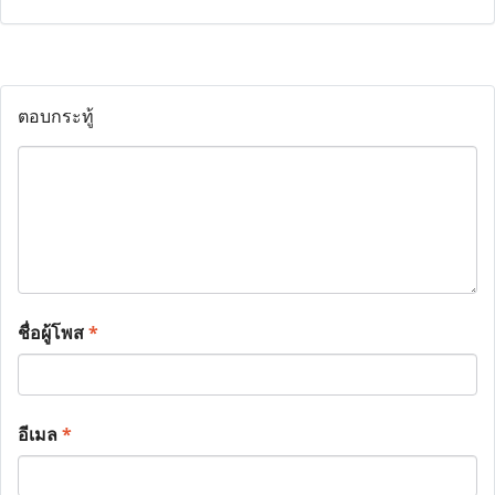
ตอบกระทู้
ชื่อผู้โพส
*
อีเมล
*