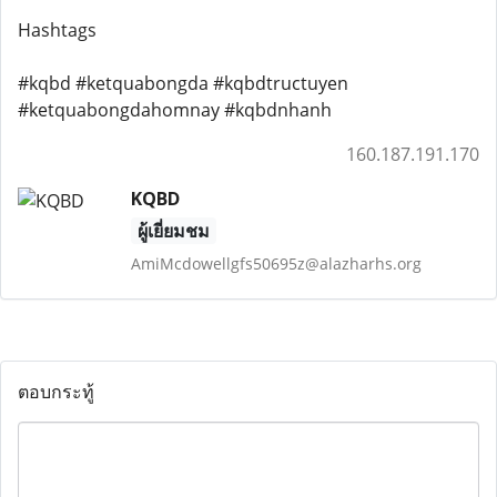
Hashtags
#kqbd #ketquabongda #kqbdtructuyen
#ketquabongdahomnay #kqbdnhanh
160.187.191.170
KQBD
ผู้เยี่ยมชม
AmiMcdowellgfs50695z@alazharhs.org
ตอบกระทู้