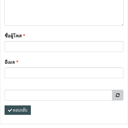
ชื่อผู้โพส
*
อีเมล
*
ตอบกลับ