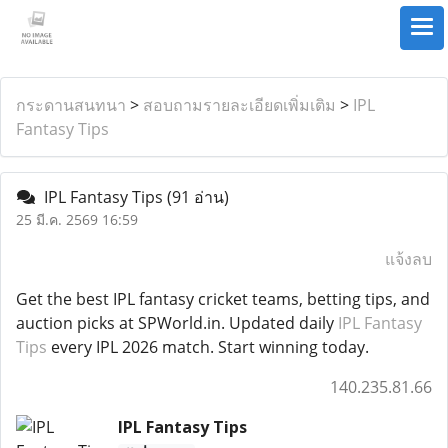
กระดานสนทนา
>
สอบถามรายละเอียดเพิ่มเติม
>
IPL
Fantasy Tips
IPL Fantasy Tips
(91 อ่าน)
25 มี.ค. 2569 16:59
แจ้งลบ
Get the best IPL fantasy cricket teams, betting tips, and
auction picks at SPWorld.in. Updated daily
IPL Fantasy
Tips
every IPL 2026 match. Start winning today.
140.235.81.66
IPL Fantasy Tips