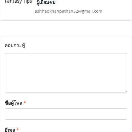
ผู้เยี่ยมชม
ashhadkhanpathan52@gmail.com
ตอบกระทู้
ชื่อผู้โพส
*
อีเมล
*