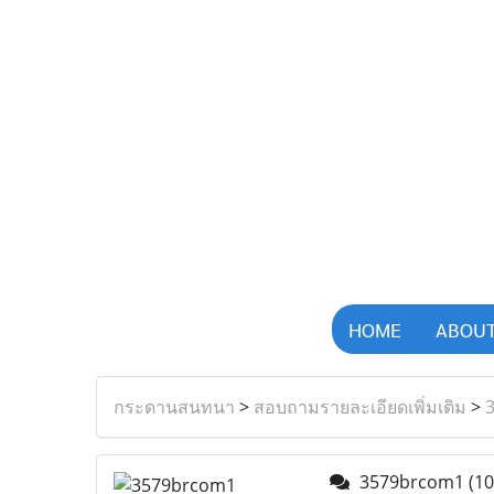
HOME
ABOUT
กระดานสนทนา
>
สอบถามรายละเอียดเพิ่มเติม
>
3579brcom1
(10