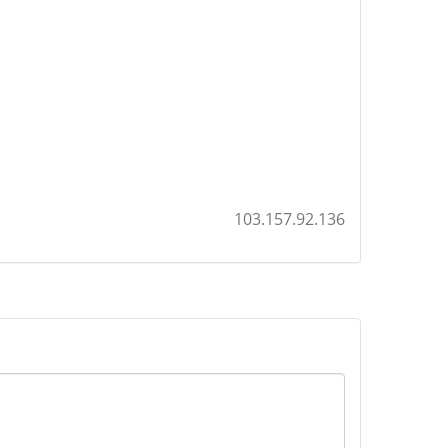
103.157.92.136