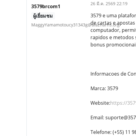
26 มี.ค. 2569 22:19
3579brcom1
3579 e uma platafor
ผู้เยี่ยมชม
de cartas e apostas
MaggyYamamotoucy31343g@alazharhs.org
computador, permiti
rapidos e metodos s
bonus promocionais 
Informacoes de Con
Marca: 3579
Website:
https://35
Email: suporte@357
Telefone: (+55) 11 