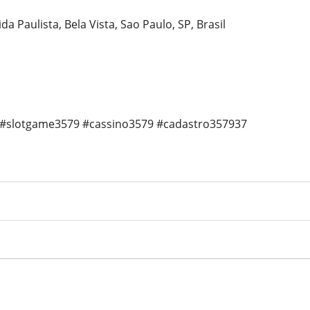
a Paulista, Bela Vista, Sao Paulo, SP, Brasil
 #slotgame3579 #cassino3579 #cadastro357937