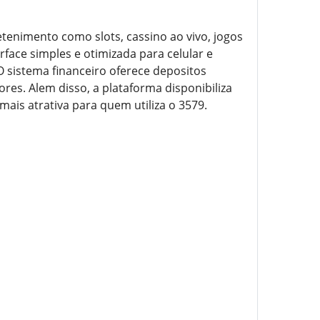
tenimento como slots, cassino ao vivo, jogos
rface simples e otimizada para celular e
 sistema financeiro oferece depositos
es. Alem disso, a plataforma disponibiliza
is atrativa para quem utiliza o 3579.