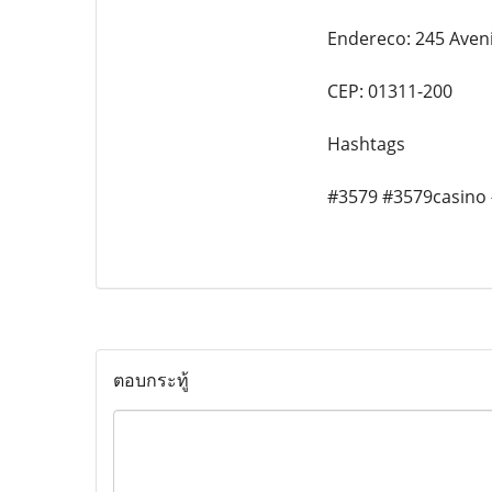
Endereco: 245 Avenid
CEP: 01311-200
Hashtags
#3579 #3579casino
ตอบกระทู้