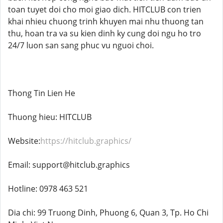
toan tuyet doi cho moi giao dich. HITCLUB con trien
khai nhieu chuong trinh khuyen mai nhu thuong tan
thu, hoan tra va su kien dinh ky cung doi ngu ho tro
24/7 luon san sang phuc vu nguoi choi.
Thong Tin Lien He
Thuong hieu: HITCLUB
Website:
https://hitclub.graphics/
Email: support@hitclub.graphics
Hotline: 0978 463 521
Dia chi: 99 Truong Dinh, Phuong 6, Quan 3, Tp. Ho Chi