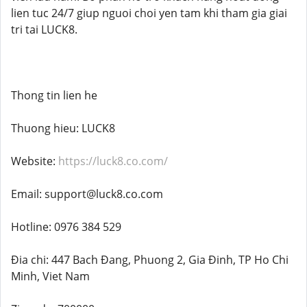
lien tuc 24/7 giup nguoi choi yen tam khi tham gia giai
tri tai LUCK8.
Thong tin lien he
Thuong hieu: LUCK8
Website:
https://luck8.co.com/
Email: support@luck8.co.com
Hotline: 0976 384 529
Đia chi: 447 Bach Đang, Phuong 2, Gia Đinh, TP Ho Chi
Minh, Viet Nam