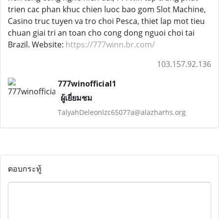
trien cac phan khuc chien luoc bao gom Slot Machine,
Casino truc tuyen va tro choi Pesca, thiet lap mot tieu
chuan giai tri an toan cho cong dong nguoi choi tai
Brazil. Website:
https://777winn.br.com/
103.157.92.136
777winofficial1
ผู้เยี่ยมชม
TalyahDeleonlzc65077a@alazharhs.org
ตอบกระทู้