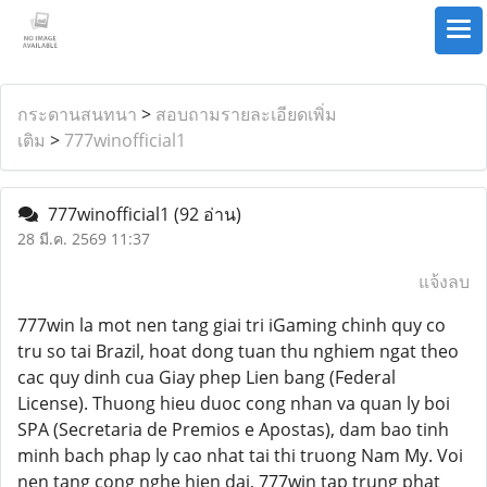
กระดานสนทนา
>
สอบถามรายละเอียดเพิ่ม
เติม
>
777winofficial1
777winofficial1
(92 อ่าน)
28 มี.ค. 2569 11:37
แจ้งลบ
777win la mot nen tang giai tri iGaming chinh quy co
tru so tai Brazil, hoat dong tuan thu nghiem ngat theo
cac quy dinh cua Giay phep Lien bang (Federal
License). Thuong hieu duoc cong nhan va quan ly boi
SPA (Secretaria de Premios e Apostas), dam bao tinh
minh bach phap ly cao nhat tai thi truong Nam My. Voi
nen tang cong nghe hien dai, 777win tap trung phat