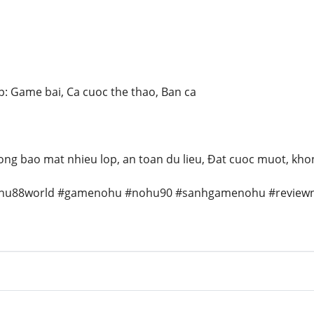
p: Game bai, Ca cuoc the thao, Ban ca
ong bao mat nhieu lop, an toan du lieu, Đat cuoc muot, khon
ohu88world #gamenohu #nohu90 #sanhgamenohu #revie