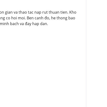
n gian va thao tac nap rut thuan tien. Kho
ng co hoi moi. Ben canh đo, he thong bao
 minh bach va đay hap dan.