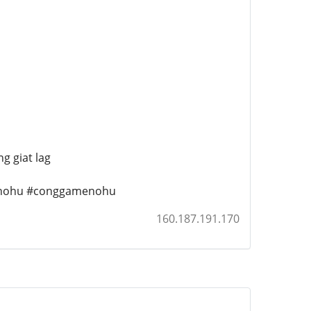
g giat lag
wnohu #conggamenohu
160.187.191.170