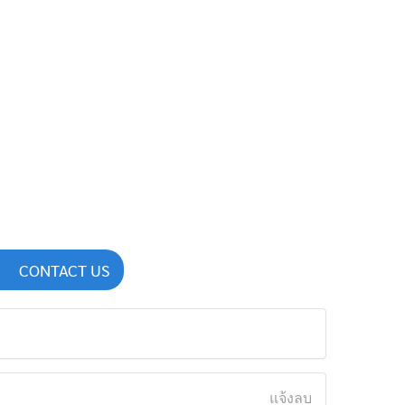
CONTACT US
แจ้งลบ