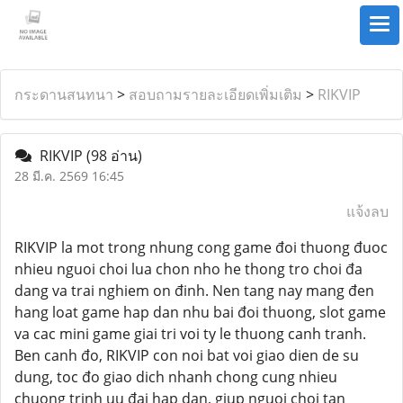
กระดานสนทนา
>
สอบถามรายละเอียดเพิ่มเติม
>
RIKVIP
RIKVIP
(98 อ่าน)
28 มี.ค. 2569 16:45
แจ้งลบ
RIKVIP la mot trong nhung cong game đoi thuong đuoc
nhieu nguoi choi lua chon nho he thong tro choi đa
dang va trai nghiem on đinh. Nen tang nay mang đen
hang loat game hap dan nhu bai đoi thuong, slot game
va cac mini game giai tri voi ty le thuong canh tranh.
Ben canh đo, RIKVIP con noi bat voi giao dien de su
dung, toc đo giao dich nhanh chong cung nhieu
chuong trinh uu đai hap dan, giup nguoi choi tan