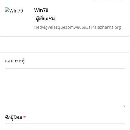
Win79
ผู้เยี่ยมชม
HedvigVelasquezpmw86693s@alazharhs.org
ตอบกระทู้
ชื่อผู้โพส
*