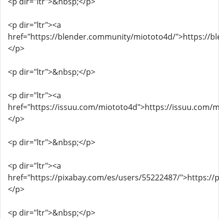
<p dir="ltr">&nbsp;</p>
<p dir="ltr"><a
href="https://blender.community/miototo4d/">https://
</p>
<p dir="ltr">&nbsp;</p>
<p dir="ltr"><a
href="https://issuu.com/miototo4d">https://issuu.com/
</p>
<p dir="ltr">&nbsp;</p>
<p dir="ltr"><a
href="https://pixabay.com/es/users/55222487/">https:/
</p>
<p dir="ltr">&nbsp;</p>