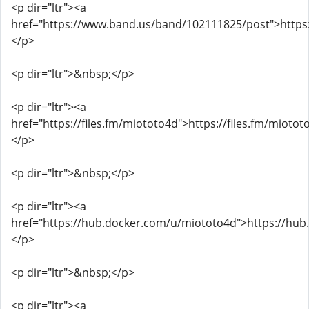
<p dir="ltr"><a
href="https://www.band.us/band/102111825/post">http
</p>
<p dir="ltr">&nbsp;</p>
<p dir="ltr"><a
href="https://files.fm/miototo4d">https://files.fm/mioto
</p>
<p dir="ltr">&nbsp;</p>
<p dir="ltr"><a
href="https://hub.docker.com/u/miototo4d">https://hu
</p>
<p dir="ltr">&nbsp;</p>
<p dir="ltr"><a