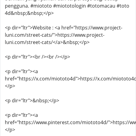
pengguna. #miototo #miototologin #totomacau #toto
4d&nbsp;&nbsp;</p>
<p dir="ltr">Website : <a href="https://www.project-
luni.com/street-cats/">https://www.project-
luni.com/street-cats/</a>&nbsp;</p>
<p dir="ltr"><br /><br /></p>
<p dir="ltr"><a
href="https://x.com/miototo4d">https://x.com/miototo4
</p>
<p dir="ltr">&nbsp;</p>
<p dir="ltr"><a
href="https://www.pinterest.com/miototo4d/">https://w
</p>