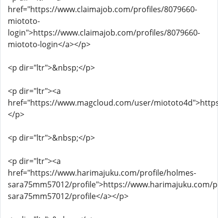
href="https://www.claimajob.com/profiles/8079660-
miototo-
login">https://www.claimajob.com/profiles/8079660-
miototo-login</a></p>
<p dir="ltr">&nbsp;</p>
<p dir="ltr"><a
href="https://www.magcloud.com/user/miototo4d">http
</p>
<p dir="ltr">&nbsp;</p>
<p dir="ltr"><a
href="https://www.harimajuku.com/profile/holmes-
sara75mm57012/profile">https://www.harimajuku.com/pr
sara75mm57012/profile</a></p>