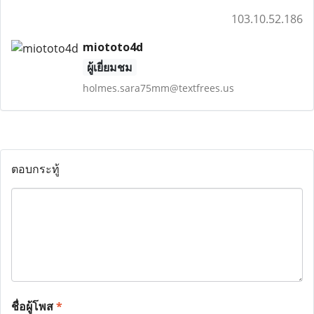
103.10.52.186
miototo4d
ผู้เยี่ยมชม
holmes.sara75mm@textfrees.us
ตอบกระทู้
ชื่อผู้โพส
*