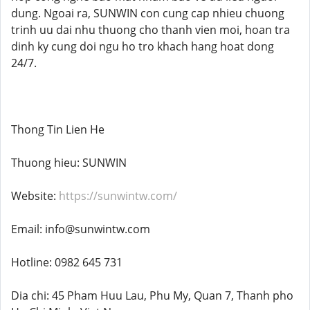
dung. Ngoai ra, SUNWIN con cung cap nhieu chuong
trinh uu dai nhu thuong cho thanh vien moi, hoan tra
dinh ky cung doi ngu ho tro khach hang hoat dong
24/7.
Thong Tin Lien He
Thuong hieu: SUNWIN
Website:
https://sunwintw.com/
Email: info@sunwintw.com
Hotline: 0982 645 731
Dia chi: 45 Pham Huu Lau, Phu My, Quan 7, Thanh pho