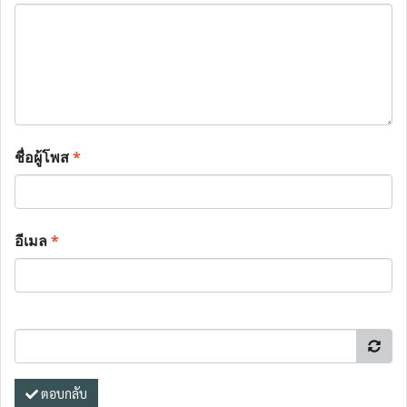
ชื่อผู้โพส
*
อีเมล
*
ตอบกลับ