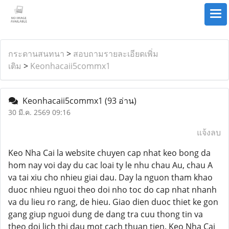
กระดานสนทนา
>
สอบถามรายละเอียดเพิ่ม
เติม
>
Keonhacaii5commx1
Keonhacaii5commx1
(93 อ่าน)
30 มี.ค. 2569 09:16
แจ้งลบ
Keo Nha Cai la website chuyen cap nhat keo bong da
hom nay voi day du cac loai ty le nhu chau Au, chau A
va tai xiu cho nhieu giai dau. Day la nguon tham khao
duoc nhieu nguoi theo doi nho toc do cap nhat nhanh
va du lieu ro rang, de hieu. Giao dien duoc thiet ke gon
gang giup nguoi dung de dang tra cuu thong tin va
theo doi lich thi dau mot cach thuan tien. Keo Nha Cai