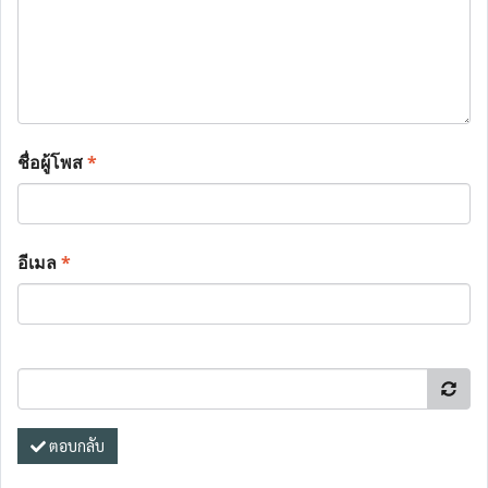
ชื่อผู้โพส
*
อีเมล
*
ตอบกลับ