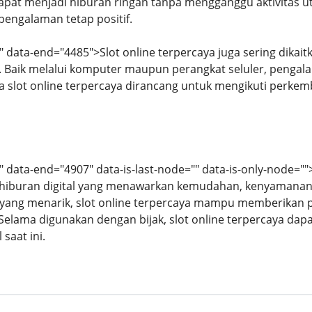
dapat menjadi hiburan ringan tanpa mengganggu aktivitas 
pengalaman tetap positif.
0" data-end="4485">Slot online terpercaya juga sering dik
 Baik melalui komputer maupun perangkat seluler, pengalam
slot online terpercaya dirancang untuk mengikuti perke
" data-end="4907" data-is-last-node="" data-is-only-node=""
iburan digital yang menawarkan kemudahan, kenyamanan, 
n yang menarik, slot online terpercaya mampu memberika
Selama digunakan dengan bijak, slot online terpercaya dapa
 saat ini.