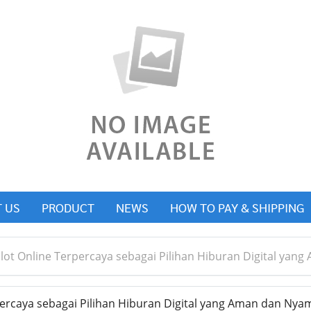
 US
PRODUCT
NEWS
HOW TO PAY & SHIPPING
lot Online Terpercaya sebagai Pilihan Hiburan Digital ya
ercaya sebagai Pilihan Hiburan Digital yang Aman dan Ny