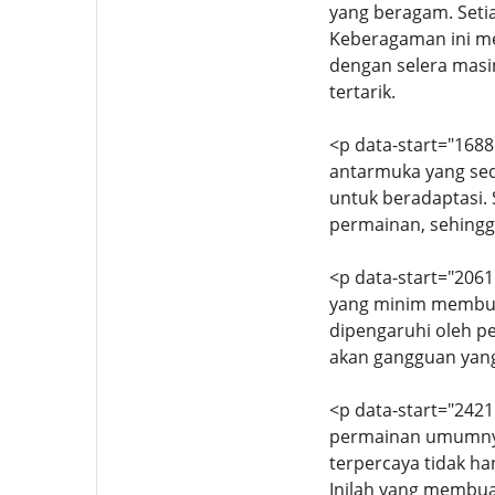
yang beragam. Set
Keberagaman ini m
dengan selera masi
tertarik.
<p data-start="1688
antarmuka yang se
untuk beradaptasi.
permainan, sehingga
<p data-start="2061
yang minim membuat
dipengaruhi oleh p
akan gangguan yan
<p data-start="2421
permainan umumnya 
terpercaya tidak h
Inilah yang membuat