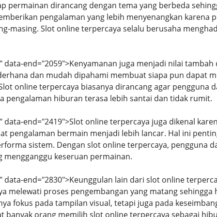
iap permainan dirancang dengan tema yang berbeda sehin
emberikan pengalaman yang lebih menyenangkan karena p
ng-masing. Slot online terpercaya selalu berusaha menghad
" data-end="2059">Kenyamanan juga menjadi nilai tambah da
derhana dan mudah dipahami membuat siapa pun dapat me
 Slot online terpercaya biasanya dirancang agar pengguna
 pengalaman hiburan terasa lebih santai dan tidak rumit.
" data-end="2419">Slot online terpercaya juga dikenal kare
 pengalaman bermain menjadi lebih lancar. Hal ini pent
erforma sistem. Dengan slot online terpercaya, pengguna d
g mengganggu keseruan permainan.
" data-end="2830">Keunggulan lain dari slot online terpercay
melewati proses pengembangan yang matang sehingga hasil
anya fokus pada tampilan visual, tetapi juga pada keseimb
 banyak orang memilih slot online terpercaya sebagai hibura