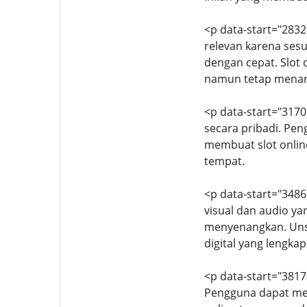
<p data-start="2832
relevan karena sesu
dengan cepat. Slot
namun tetap menar
<p data-start="317
secara pribadi. Pe
membuat slot online
tempat.
<p data-start="3486
visual dan audio y
menyenangkan. Unsur
digital yang lengkap
<p data-start="3817
Pengguna dapat men