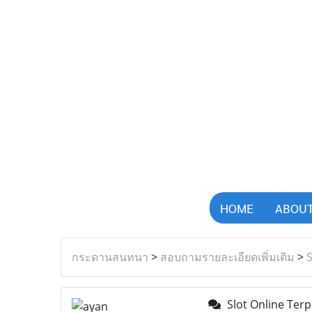
HOME
ABOUT
กระดานสนทนา
>
สอบถามรายละเอียดเพิ่มเติม
>
S
Slot Online Terp