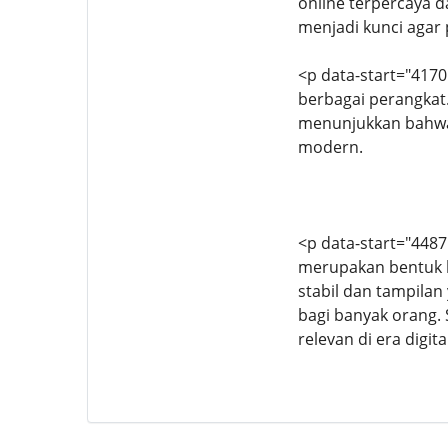
online terpercaya 
menjadi kunci agar 
<p data-start="417
berbagai perangkat.
menunjukkan bahwa 
modern.
<p data-start="4487
merupakan bentuk h
stabil dan tampila
bagi banyak orang. 
relevan di era digital