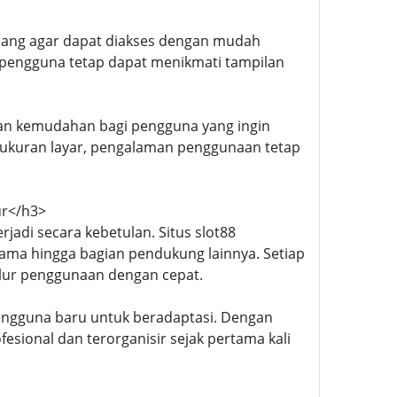
ncang agar dapat diakses dengan mudah
, pengguna tetap dapat menikmati tampilan
ikan kemudahan bagi pengguna yang ingin
ukuran layar, pengalaman penggunaan tetap
ur</h3>
jadi secara kebetulan. Situs slot88
tama hingga bagian pendukung lainnya. Setiap
alur penggunaan dengan cepat.
pengguna baru untuk beradaptasi. Dengan
esional dan terorganisir sejak pertama kali