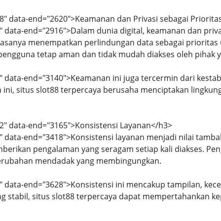
78" data-end="2620">Keamanan dan Privasi sebagai Priorita
" data-end="2916">Dalam dunia digital, keamanan dan privas
biasanya menempatkan perlindungan data sebagai priorita
pengguna tetap aman dan tidak mudah diakses oleh pihak y
" data-end="3140">Keamanan ini juga tercermin dari kestabi
ini, situs slot88 terpercaya berusaha menciptakan lingkun
42" data-end="3165">Konsistensi Layanan</h3>
" data-end="3418">Konsistensi layanan menjadi nilai tambah
berikan pengalaman yang seragam setiap kali diakses. P
erubahan mendadak yang membingungkan.
" data-end="3628">Konsistensi ini mencakup tampilan, kecep
g stabil, situs slot88 terpercaya dapat mempertahankan 