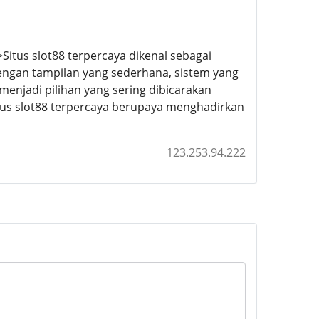
>Situs slot88 terpercaya dikenal sebagai
gan tampilan yang sederhana, sistem yang
menjadi pilihan yang sering dibicarakan
situs slot88 terpercaya berupaya menghadirkan
123.253.94.222