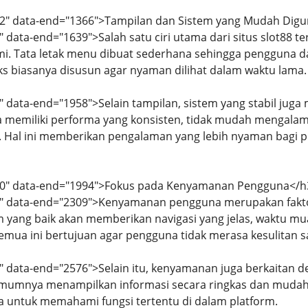
22" data-end="1366">Tampilan dan Sistem yang Mudah Dig
" data-end="1639">Salah satu ciri utama dari situs slot88 
. Tata letak menu dibuat sederhana sehingga pengguna d
ks biasanya disusun agar nyaman dilihat dalam waktu lama.
" data-end="1958">Selain tampilan, sistem yang stabil juga 
a memiliki performa yang konsisten, tidak mudah mengalam
. Hal ini memberikan pengalaman yang lebih nyaman bagi 
960" data-end="1994">Fokus pada Kenyamanan Pengguna</h
6" data-end="2309">Kenyamanan pengguna merupakan faktor 
m yang baik akan memberikan navigasi yang jelas, waktu mu
Semua ini bertujuan agar pengguna tidak merasa kesulitan 
" data-end="2576">Selain itu, kenyamanan juga berkaitan d
umumnya menampilkan informasi secara ringkas dan mudah 
ma untuk memahami fungsi tertentu di dalam platform.