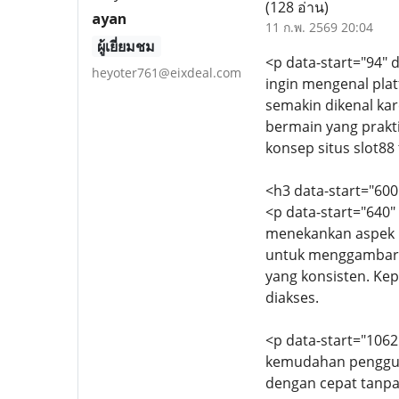
(128 อ่าน)
ayan
11 ก.พ. 2569 20:04
ผู้เยี่ยมชม
<p data-start="94" 
heyoter761@eixdeal.com
ingin mengenal plat
semakin dikenal ka
bermain yang prakt
konsep situs slot8
<h3 data-start="600
<p data-start="640"
menekankan aspek k
untuk menggambarka
yang konsisten. Ke
diakses.
<p data-start="1062
kemudahan penggun
dengan cepat tanpa