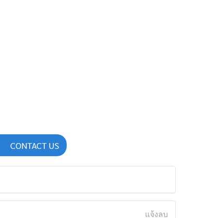
CONTACT US
แจ้งลบ