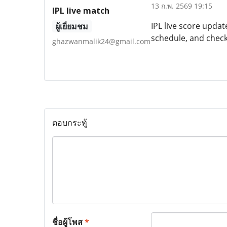
13 ก.พ. 2569 19:15
IPL live match
IPL live score updat
ผู้เยี่ยมชม
schedule, and check
ghazwanmalik24@gmail.com
ตอบกระทู้
ชื่อผู้โพส
*