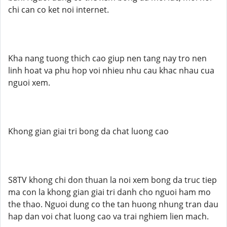
chi can co ket noi internet.
Kha nang tuong thich cao giup nen tang nay tro nen
linh hoat va phu hop voi nhieu nhu cau khac nhau cua
nguoi xem.
Khong gian giai tri bong da chat luong cao
S8TV khong chi don thuan la noi xem bong da truc tiep
ma con la khong gian giai tri danh cho nguoi ham mo
the thao. Nguoi dung co the tan huong nhung tran dau
hap dan voi chat luong cao va trai nghiem lien mach.