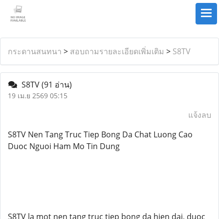
กระดานสนทนา
>
สอบถามรายละเอียดเพิ่มเติม
>
S8TV
S8TV
(91 อ่าน)
19 เม.ย 2569 05:15
แจ้งลบ
S8TV Nen Tang Truc Tiep Bong Da Chat Luong Cao
Duoc Nguoi Ham Mo Tin Dung
S8TV la mot nen tang truc tiep bong da hien dai, duoc