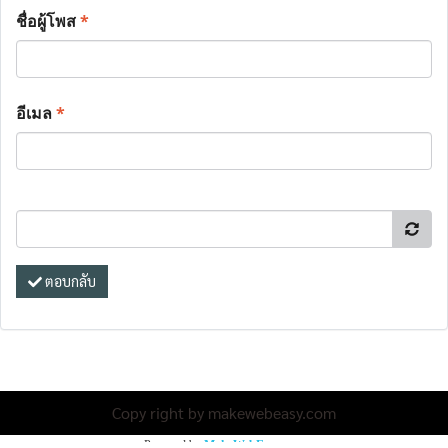
ชื่อผู้โพส
*
อีเมล
*
ตอบกลับ
Copy right by makewebeasy.com
Powered by
MakeWebEasy.com