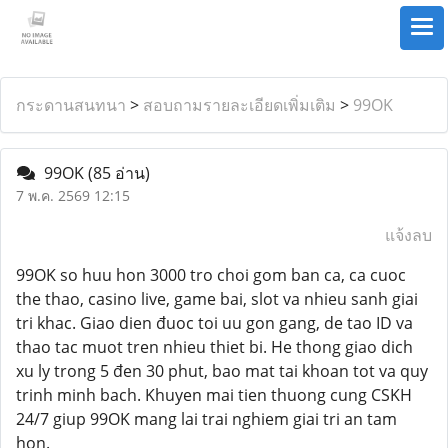
กระดานสนทนา
>
สอบถามรายละเอียดเพิ่มเติม
>
99OK
99OK
(85 อ่าน)
7 พ.ค. 2569 12:15
แจ้งลบ
99OK so huu hon 3000 tro choi gom ban ca, ca cuoc
the thao, casino live, game bai, slot va nhieu sanh giai
tri khac. Giao dien đuoc toi uu gon gang, de tao ID va
thao tac muot tren nhieu thiet bi. He thong giao dich
xu ly trong 5 đen 30 phut, bao mat tai khoan tot va quy
trinh minh bach. Khuyen mai tien thuong cung CSKH
24/7 giup 99OK mang lai trai nghiem giai tri an tam
hon.