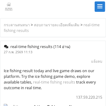
กระดานสนทนา
>
สอบถามรายละเอียดเพิ่มเติม
>
real-time
fishing results
real-time fishing results
(114 อ่าน)
27 ก.พ. 2569 11:13
แจ้งลบ
Ice fishing result today and live game draws on our
platform. Try the ice fishing game demo, explore
available tables,
real-time fishing results
track every
outcome in real time.
137.59.220.215