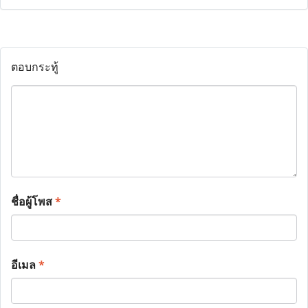
ตอบกระทู้
ชื่อผู้โพส
*
อีเมล
*