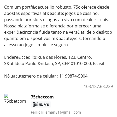
Com um portf&oacute;lio robusto, 75c oferece desde
apostas esportivas at&eacute; jogos de cassino,
passando por slots e jogos ao vivo com dealers reais.
Nossa plataforma se diferencia por oferecer uma
experi&ecirc;ncia fluida tanto na vers&atilde;o desktop
quanto em dispositivos m&oacute;veis, tornando o
acesso ao jogo simples e seguro.
Endere&ccedil;o:Rua das Flores, 123, Centro,
S&atilde;o Paulo &ndash; SP, CEP 01010-000, Brasil
N&uacute;mero de celular : 11 99874-5004
103.187.68.229
75cbetcom
ผู้เยี่ยมชม
FerlicTilleman81@gmail.com