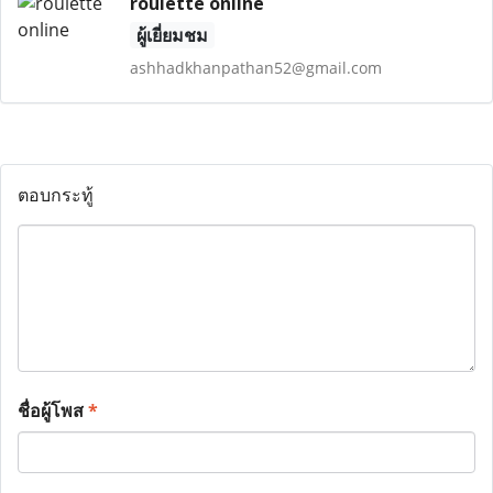
roulette online
ผู้เยี่ยมชม
ashhadkhanpathan52@gmail.com
ตอบกระทู้
ชื่อผู้โพส
*