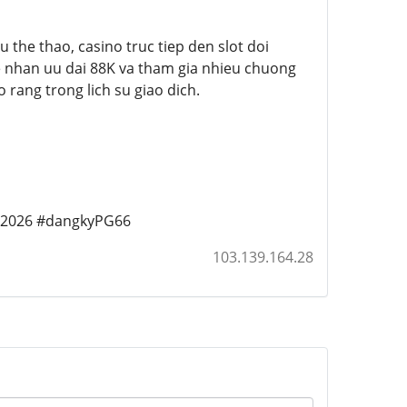
the thao, casino truc tiep den slot doi
e nhan uu dai 88K va tham gia nhieu chuong
 rang trong lich su giao dich.
62026 #dangkyPG66
103.139.164.28