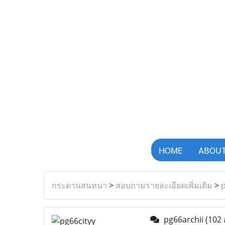
HOME
ABOUT
กระดานสนทนา
>
สอบถามรายละเอียดเพิ่มเติม
>
p
pg66archii
(102 