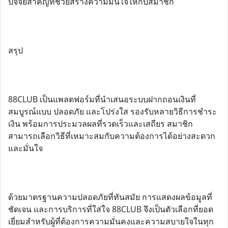
ปัจจัยสำคัญที่ช่วยสร้างความมั่นใจให้กับสมาชิก
สรุป
88CLUB เป็นแพลตฟอร์มที่นำเสนอระบบฝากถอนเงินที่
สมบูรณ์แบบ ปลอดภัย และโปร่งใส รองรับหลายวิธีการชำระ
เงิน พร้อมการประมวลผลที่รวดเร็วและเสถียร สมาชิก
สามารถเลือกวิธีที่เหมาะสมกับความต้องการได้อย่างสะดวก
และมั่นใจ
ด้วยมาตรฐานความปลอดภัยที่ทันสมัย การแสดงผลข้อมูลที่
ชัดเจน และการบริการที่ใส่ใจ 88CLUB จึงเป็นตัวเลือกที่ยอด
เยี่ยมสำหรับผู้ที่ต้องการความมั่นคงและความสบายใจในทุก