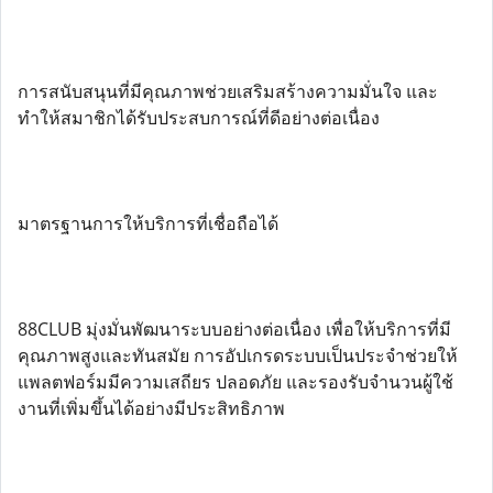
การสนับสนุนที่มีคุณภาพช่วยเสริมสร้างความมั่นใจ และ
ทำให้สมาชิกได้รับประสบการณ์ที่ดีอย่างต่อเนื่อง
มาตรฐานการให้บริการที่เชื่อถือได้
88CLUB มุ่งมั่นพัฒนาระบบอย่างต่อเนื่อง เพื่อให้บริการที่มี
คุณภาพสูงและทันสมัย การอัปเกรดระบบเป็นประจำช่วยให้
แพลตฟอร์มมีความเสถียร ปลอดภัย และรองรับจำนวนผู้ใช้
งานที่เพิ่มขึ้นได้อย่างมีประสิทธิภาพ