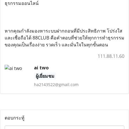
ธุรกรรมออนไลน์
หากคุณกำลังมองหาระบบฝากถอนที่มีประสิทธิภาพ โปร่งใส
และเชื่อถือได้ 88CLUB คือคำตอบที่ช่วยให้ทุกการทำธุรกรรม
ของคุณเป็นเรื่องง่าย รวดเร็ว และมั่นใจในทุกขั้นตอน
111.88.11.60
ai two
ผู้เยี่ยมชม
ha2143522@gmail.com
ตอบกระทู้