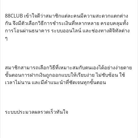
88CLUB เข้าใจดีว่าสมาชิกแต่ละคนมีความสะดวกแตกต่าง
กัน จึงมีตัวเลือกวิธีการชำระเงินที่หลากหลาย ครอบคลุมทั้ง
การโอนผ่านธนาคาร ระบบออนไลน์ และช่องทางดิจิทัลต่าง
ๆ
สมาชิกสามารถเลือกวิธีที่เหมาะสมกับตนเองได้อย่างง่ายดาย
ขั้นตอนการฝากเงินถูกออกแบบให้เรียบง่าย ไม่ซับซ้อน ใช้
เวลาไม่นาน และมีคำแนะนำที่ชัดเจนทุกขั้นตอน
ระบบประมวลผลรวดเร็วทันใจ