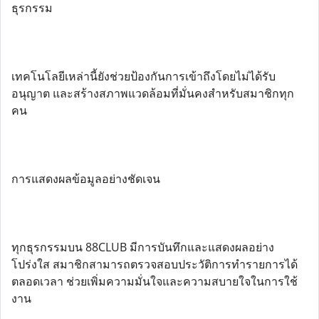
ธุรกรรม
เทคโนโลยีเหล่านี้ยังช่วยป้องกันการเข้าถึงโดยไม่ได้รับ
อนุญาต และสร้างสภาพแวดล้อมที่มั่นคงสำหรับสมาชิกทุก
คน
การแสดงผลข้อมูลอย่างชัดเจน
ทุกธุรกรรมบน 88CLUB มีการบันทึกและแสดงผลอย่าง
โปร่งใส สมาชิกสามารถตรวจสอบประวัติการทำรายการได้
ตลอดเวลา ช่วยเพิ่มความมั่นใจและความสบายใจในการใช้
งาน