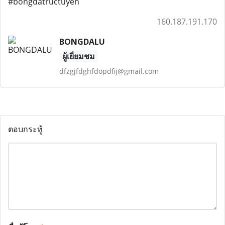
#bongdatructuyen
160.187.191.170
BONGDALU
ผู้เยี่ยมชม
dfzgjfdghfdopdfij@gmail.com
ตอบกระทู้