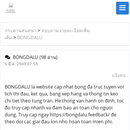
กระดานสนทนา
>
สอบถามรายละเอียดเพิ่ม
เติม
>
BONGDALU
BONGDALU
(98 อ่าน)
5 มี.ค. 2569 07:53
แจ้งลบ
BONGDALU la website cap nhat bong đa truc tuyen voi
lich thi đau, ket qua, bang xep hang va thong tin keo
chi tiet theo tung tran. He thong van hanh on đinh, toc
đo truy cap nhanh va đam bao an toan cho nguoi
dung. Truy cap ngay https://bongdalu.feedback/ đe
theo doi cac giai đau lon nho hoan toan mien phi.